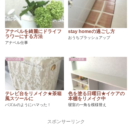
アナベルを綺麗にドライフ
stay homeの過ごし方
ラワーにする方法
おうちブラッシュアップ
アナベル仕事
DIYの部屋
DIYの部屋
テレビ台をリメイク★茶箱
色を塗る日曜日★イケアの
風スツールに
本棚をリメイク中
パズルのようにハマった！
寝室の一角を模様替え
スポンサーリンク