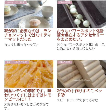
ソーイングの部屋
DIYの部屋
我が家に必要なのは ラン
おうちパワースポット化計
チョンマットではなくティ
画★点在するアクセサリー
ーマットだった
をまとめたい。
ちょうし乗っちゃって♪
おうちパワースポット化計画 気
分あがる引き出しにしたい
おいしいものの部屋
DIYの部屋
国産レモンの季節です。味
2台めの手作りすのこベッ
わいつくすにはまずはレモ
ド⑫
ンピールに！！
スピードアップできてるかな
大好きなレモンしごとの季節で
す。