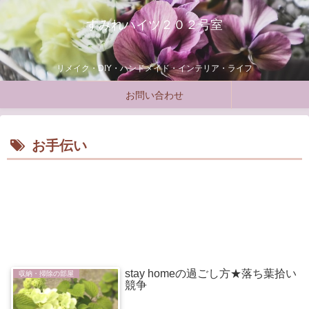
すみれハイツ２０２号室
リメイク・DIY・ハンドメイド・インテリア・ライフ
お問い合わせ
お手伝い
stay homeの過ごし方★落ち葉拾い
収納・掃除の部屋
競争