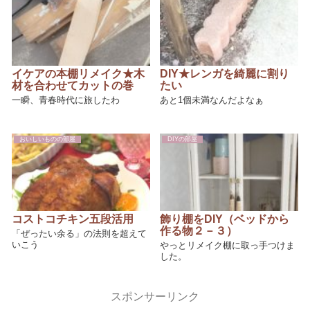
イケアの本棚リメイク★木
DIY★レンガを綺麗に割り
材を合わせてカットの巻
たい
一瞬、青春時代に旅したわ
あと1個未満なんだよなぁ
おいしいものの部屋
DIYの部屋
コストコチキン五段活用
飾り棚をDIY（ベッドから
作る物２－３）
「ぜったい余る」の法則を超えて
いこう
やっとリメイク棚に取っ手つけま
した。
スポンサーリンク