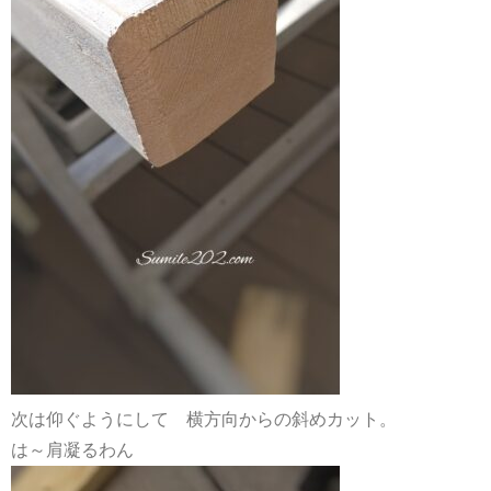
次は仰ぐようにして 横方向からの斜めカット。
は～肩凝るわん