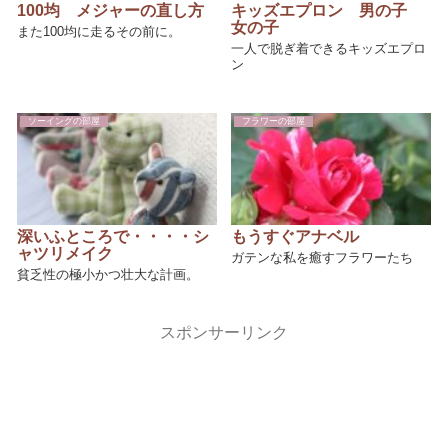
100均 メジャーの直し方
キッズエプロン 男の子
女の子
また100均に走るその前に。
一人で脱ぎ着できるキッズエプロ
ン
ソーイングの部屋
フラワーの部屋
深いふところで・・・・シ
もうすぐアナベル
ャツリメイク
ガテンな私を癒すフラワーたち
貧乏性の極小かつ壮大な計画。
スポンサーリンク