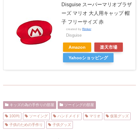
Disguise スーパーマリオブラザ
ーズ マリオ 大人用キャップ 帽
子 フリーサイズ 赤
created by
Rinker
Disguise
Amazon
楽天市場
Yahooショッピング
キッズの為の手作りの部屋
ソーイングの部屋
100均
ソーイング
ハンドメイド
マリオ
仮装グッズ
子供のための手作り
子供グッズ