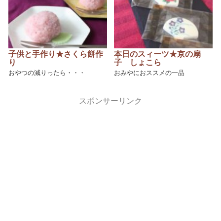
子供と手作り★さくら餅作
本日のスィーツ★京の扇
り
子 しょこら
おやつの減りったら・・・
おみやにおススメの一品
スポンサーリンク