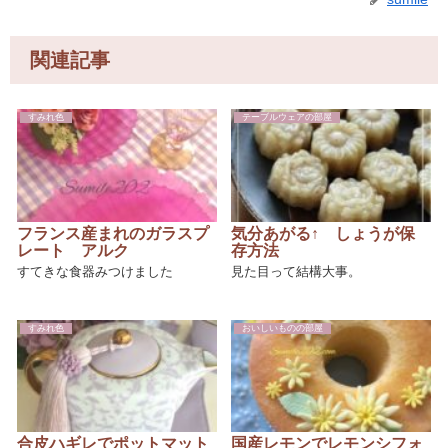
関連記事
すみれ色
テーブルウェアの部屋
フランス産まれのガラスプ
気分あがる↑ しょうが保
レート アルク
存方法
すてきな食器みつけました
見た目って結構大事。
すみれ色
おいしいものの部屋
合皮ハギレでポットマット
国産レモンでレモンシフォ