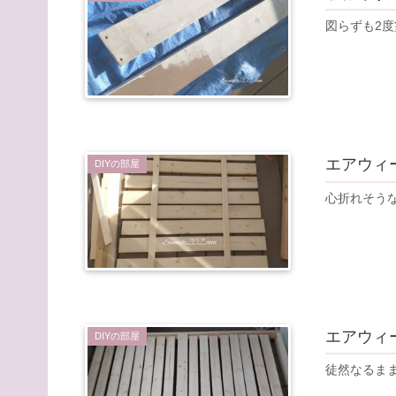
図らずも2度
エアウィ
DIYの部屋
心折れそう
エアウィ
DIYの部屋
徒然なるま