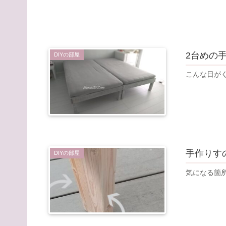
2台めの
DIYの部屋
こんな日が
手作りす
DIYの部屋
気になる箇