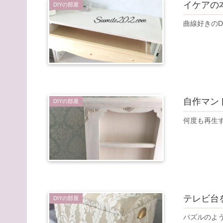
イケアの
DIYの部屋
曲線好きのD
自作マン
DIYの部屋
何度も再生
テレビ台
DIYの部屋
パズルのよ