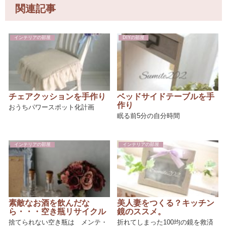
関連記事
インテリアの部屋
DIYの部屋
チェアクッションを手作り
ベッドサイドテーブルを手
作り
おうちパワースポット化計画
眠る前5分の自分時間
インテリアの部屋
インテリアの部屋
素敵なお酒を飲んだな
美人妻をつくる？キッチン
ら・・・空き瓶リサイクル
鏡のススメ。
捨てられない空き瓶は メンテ・
折れてしまった100均の鏡を救済