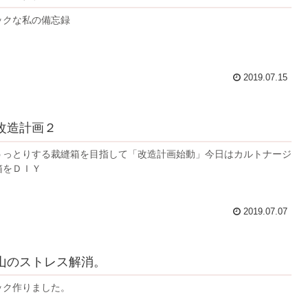
ックな私の備忘録
2019.07.15
改造計画２
うっとりする裁縫箱を目指して「改造計画始動」今日はカルトナージ
箱をＤＩＹ
2019.07.07
山のストレス解消。
ック作りました。