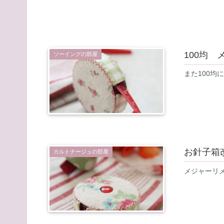
100均
ソーイングの部屋
また100均
お針子箱
カルトナージュの部屋
メジャーリ