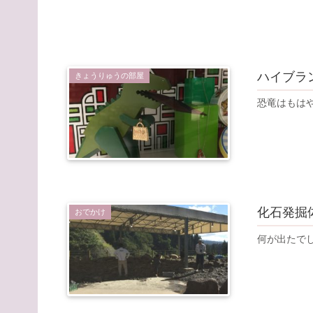
ハイブラ
きょうりゅうの部屋
恐竜はもは
化石発掘
おでかけ
何が出たで