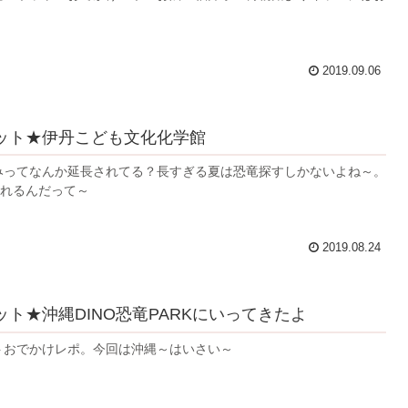
2019.09.06
ット★伊丹こども文化化学館
みってなんか延長されてる？長すぎる夏は恐竜探すしかないよね～。
見れるんだって～
2019.08.24
ト★沖縄DINO恐竜PARKにいってきたよ
トおでかけレポ。今回は沖縄～はいさい～